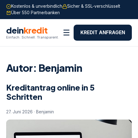
Kostenlos & unverbindlich
Sicher & SSL-verschlüsselt
Über 550 Partnerbanken
dein
kredit
☰
KREDIT ANFRAGEN
Einfach. Schnell. Transparent.
Autor:
Benjamin
Kreditantrag online in 5
Schritten
27. Juni 2026 · Benjamin