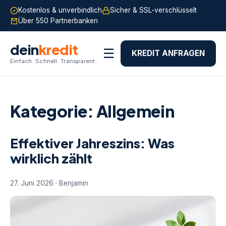
Kostenlos & unverbindlich
Sicher & SSL-verschlüsselt
Über 550 Partnerbanken
dein
kredit
☰
KREDIT ANFRAGEN
Einfach. Schnell. Transparent.
Kategorie:
Allgemein
Effektiver Jahreszins: Was
wirklich zählt
27. Juni 2026 · Benjamin